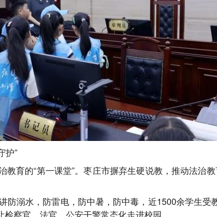
守护”
教育的“第一课堂”。枣庄市摒弃生硬说教，推动法治教育从
级讲防溺水，防雷电，防中暑，防中毒，近1500余学生
让检察官、法官、公安干警常态化走进校园。