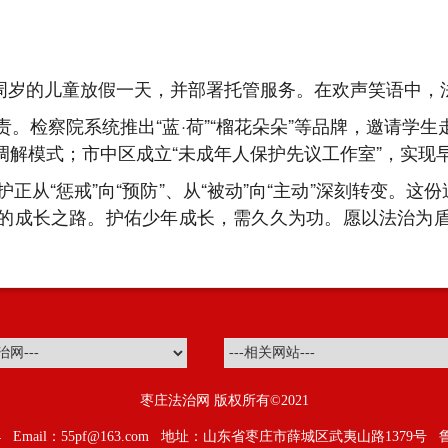
4周岁的儿童放假一天，并部署托管服务。在欢声笑语中，
。检察院系统推出“蓝·荷”“榴花朵朵”等品牌，邀请学
调解模式；市中区成立“未成年人保护先议工作室”，实现
从“惩戒”向“预防”、从“被动”向“主动”深刻转变。这
的成长之路。护佑少年成长，需久久为功。愿以法治为
枣庄法治网 版权所有©2021
094 Email：55pf@163.com 地址：山东省枣庄市薛城区武夷山路1379号
鲁