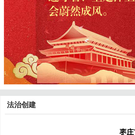
法治创建
枣庄