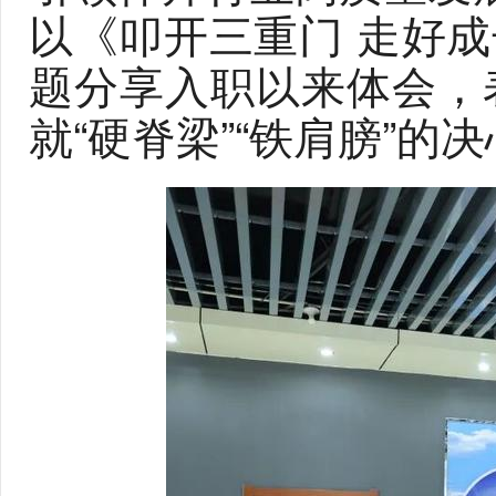
以《叩开三重门 走好
题分享入职以来体会，
就“硬脊梁”“铁肩膀”